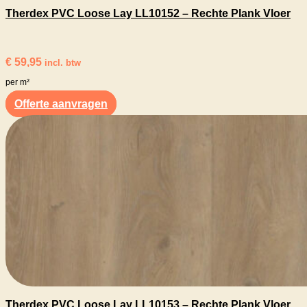
Therdex PVC Loose Lay LL10152 – Rechte Plank Vloer
€
59,95
incl. btw
per m²
Offerte aanvragen
Therdex PVC Loose Lay LL10153 – Rechte Plank Vloer