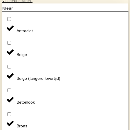
Vloerenconcurrent.
Kleur
Antraciet
Beige
Beige (langere levertijd)
Betonlook
Brons