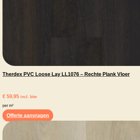
Therdex PVC Loose Lay LL1076 – Rechte Plank Vloer
€
59,95
incl. btw
per m²
Offerte aanvragen