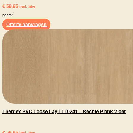
€
59,95
incl. btw
per m²
Offerte aanvragen
Therdex PVC Loose Lay LL10241 – Rechte Plank Vloer
€
59,95
incl. btw