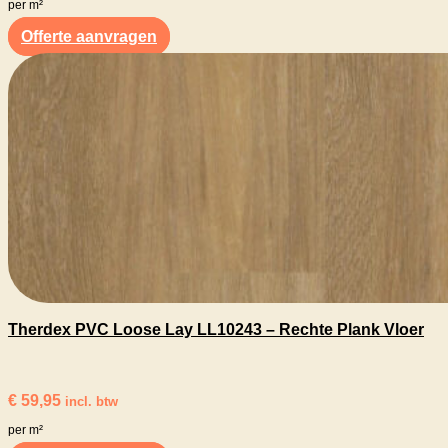
per m²
Offerte aanvragen
Therdex PVC Loose Lay LL10243 – Rechte Plank Vloer
€
59,95
incl. btw
per m²