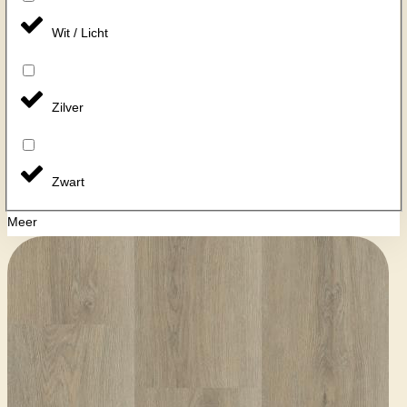
Wit / Licht
Zilver
Zwart
Meer