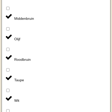
Middenbruin
Olijf
Roodbruin
Taupe
Wit