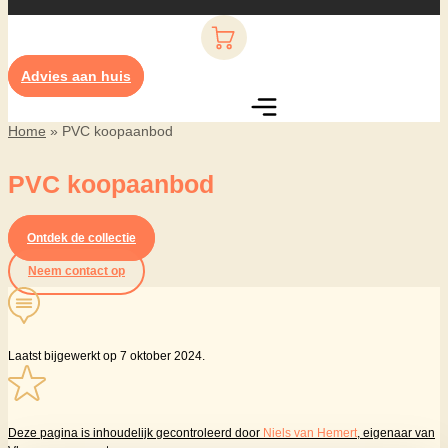
Advies aan huis
Home
»
PVC koopaanbod
PVC koopaanbod
Ontdek de collectie
Neem contact op
Laatst bijgewerkt op 7 oktober 2024.
Deze pagina is inhoudelijk gecontroleerd door
Niels van Hemert
, eigenaar van