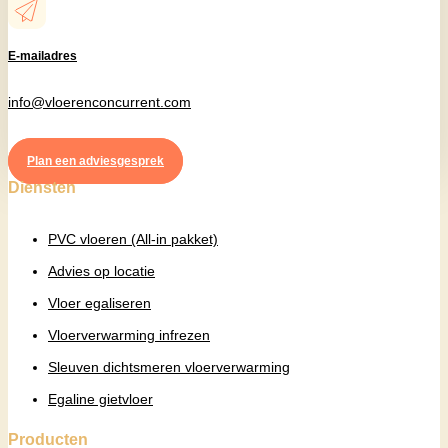
E-mailadres
info@vloerenconcurrent.com
Plan een adviesgesprek
Diensten
PVC vloeren (All-in pakket)
Advies op locatie
Vloer egaliseren
Vloerverwarming infrezen
Sleuven dichtsmeren vloerverwarming
Egaline gietvloer
Producten