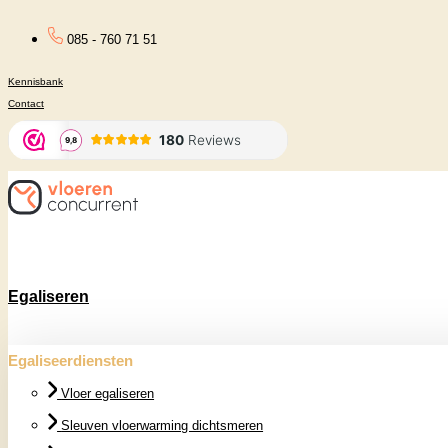
Ga
085 - 760 71 51
naar
Kennisbank
de
Contact
inhoud
Egaliseren
Egaliseerdiensten
Vloer egaliseren
Sleuven vloerwarming dichtsmeren