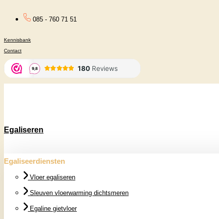
Ga
085 - 760 71 51
naar
Kennisbank
de
Contact
inhoud
Egaliseren
Egaliseerdiensten
Vloer egaliseren
Sleuven vloerwarming dichtsmeren
Egaline gietvloer