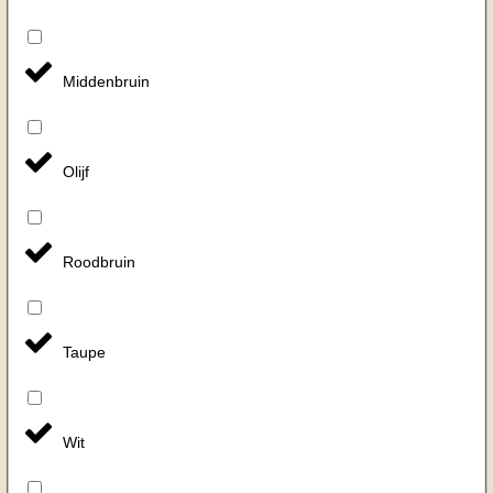
Middenbruin
Olijf
Roodbruin
Taupe
Wit