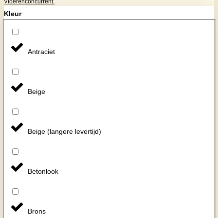
Vloerenconcurrent.
Kleur
Antraciet
Beige
Beige (langere levertijd)
Betonlook
Brons