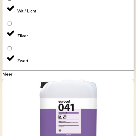
Wit / Licht
Zilver
Zwart
Meer