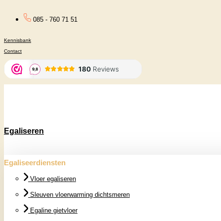
Ga
085 - 760 71 51
naar
Kennisbank
de
Contact
inhoud
Egaliseren
Egaliseerdiensten
Vloer egaliseren
Sleuven vloerwarming dichtsmeren
Egaline gietvloer