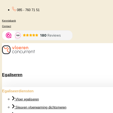
Ga
085 - 760 71 51
naar
Kennisbank
de
Contact
inhoud
Egaliseren
Egaliseerdiensten
Vloer egaliseren
Sleuven vloerwarming dichtsmeren