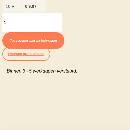
10 +
€
9,07
Afdekprofiel
zelfklevend
30
Toevoegen aan winkelwagen
mm
Ontvang gratis advies
in
diverse
Binnen 3 - 5 werkdagen verstuurd.
kleuren
100cm
aantal