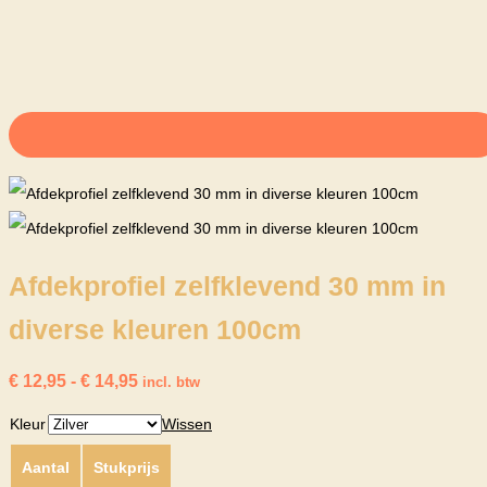
Afdekprofiel zelfklevend 30 mm in
diverse kleuren 100cm
Prijsklasse:
€
12,95
-
€
14,95
incl. btw
€ 12,95
Kleur
Wissen
tot
€ 14,95
Aantal
Stukprijs