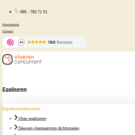
Ga
085 - 760 71 51
naar
Kennisbank
de
Contact
inhoud
Egaliseren
Egaliseerdiensten
Vloer egaliseren
Sleuven vloerwarming dichtsmeren