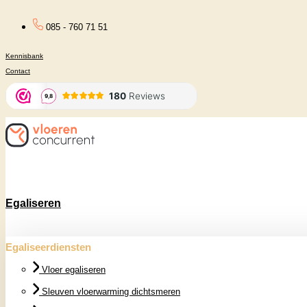
Ga
085 - 760 71 51
naar
Kennisbank
de
Contact
inhoud
Egaliseren
Egaliseerdiensten
Vloer egaliseren
Sleuven vloerwarming dichtsmeren