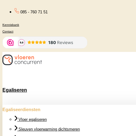
Ga
085 - 760 71 51
naar
Kennisbank
de
Contact
inhoud
Egaliseren
Egaliseerdiensten
Vloer egaliseren
Sleuven vloerwarming dichtsmeren