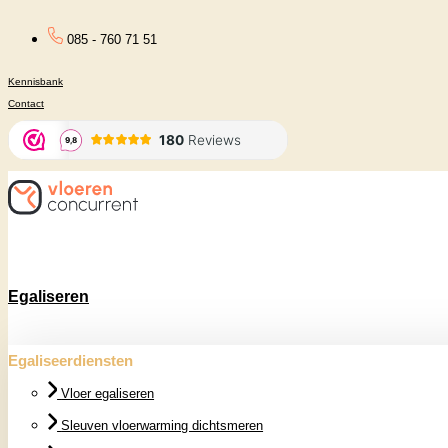
Ga
085 - 760 71 51
naar
Kennisbank
de
Contact
inhoud
Egaliseren
Egaliseerdiensten
Vloer egaliseren
Sleuven vloerwarming dichtsmeren