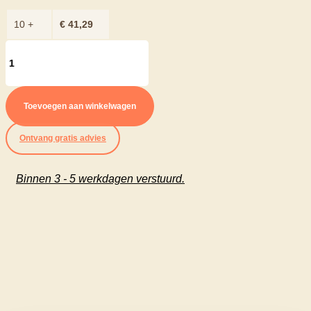
10 +
€
41,29
Overgangsprofiel
voorgeboord
14
Toevoegen aan winkelwagen
x
Ontvang gratis advies
45
mm
Binnen 3 - 5 werkdagen verstuurd.
zilver
aantal