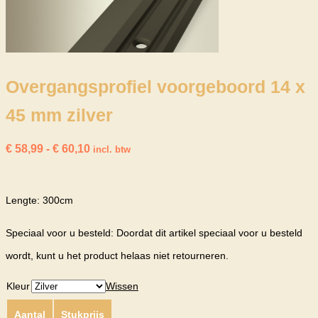
Overgangsprofiel voorgeboord 14 x
45 mm zilver
Prijsklasse:
€
58,99
-
€
60,10
incl. btw
€ 58,99
tot
€ 60,10
Lengte: 300cm
Speciaal voor u besteld: Doordat dit artikel speciaal voor u besteld
wordt, kunt u het product helaas niet retourneren.
Kleur
Wissen
Aantal
Stukprijs