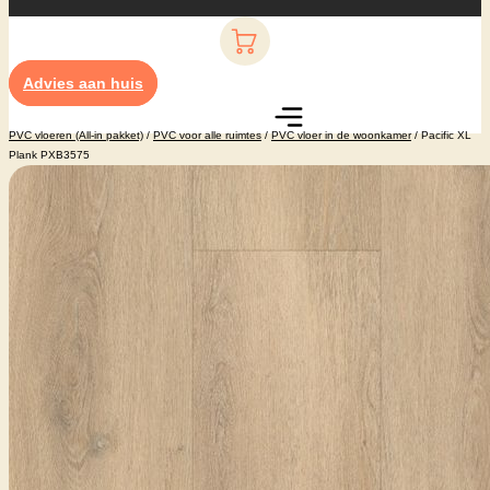
Advies aan huis
PVC vloeren (All-in pakket)
/
PVC voor alle ruimtes
/
PVC vloer in de woonkamer
/ Pacific XL
Plank PXB3575