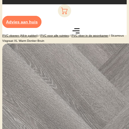
Advies aan huis
PVC vloeren (All-in pakket)
/
PVC voor alle ruimtes
/
PVC vloer in de woonkamer
/ Sicamous
Visgraat XL Warm Donker Bruin