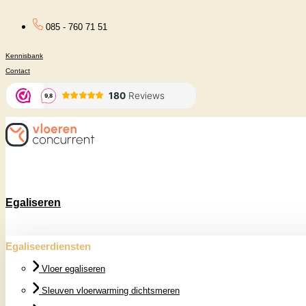
Ga
085 - 760 71 51
naar
Kennisbank
de
Contact
inhoud
Egaliseren
Egaliseerdiensten
Vloer egaliseren
Sleuven vloerwarming dichtsmeren