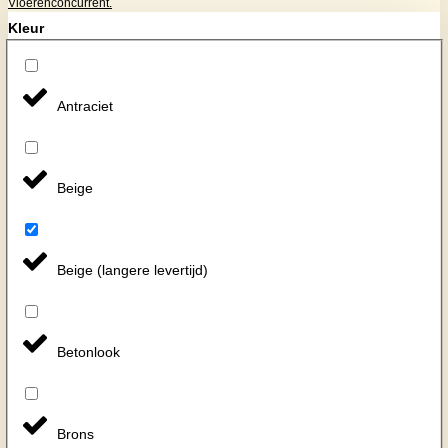
Vloerenconcurrent.
Kleur
Antraciet
Beige
Beige (langere levertijd)
Betonlook
Brons