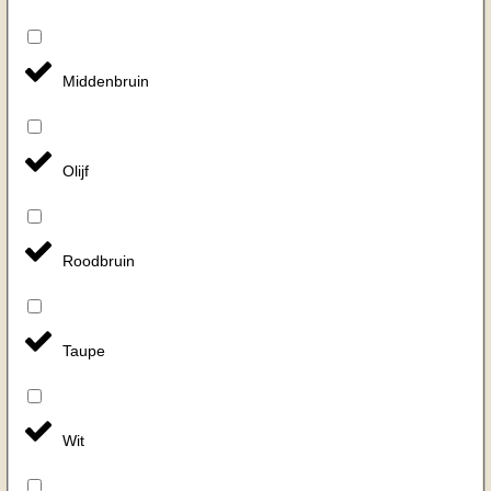
Middenbruin
Olijf
Roodbruin
Taupe
Wit