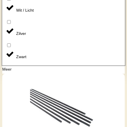
Wit / Licht
Zilver
Zwart
Meer