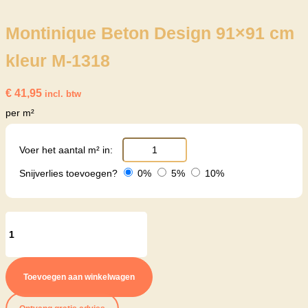
Montinique Beton Design 91×91 cm
kleur M-1318
€
41,95
incl. btw
per m²
Voer het aantal m² in:
Snijverlies toevoegen?
0%
5%
10%
Montinique
Beton
Design
Toevoegen aan winkelwagen
91x91