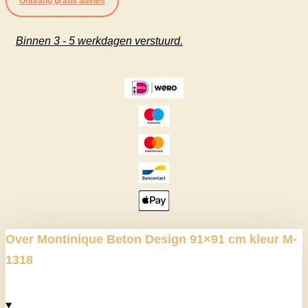
Ontvang gratis advies
cm
kleur
Binnen 3 - 5 werkdagen verstuurd.
M-
1318
aantal
Over Montinique Beton Design 91×91 cm kleur M-
1318