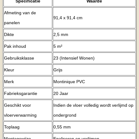
Specificatie
Waarde
Afmeting van de
91,4 x 91,4 cm
panelen
Dikte
2,5 mm
Pak inhoud
5 m²
Gebruiksklasse
23 (Intensief Wonen)
Kleur
Grijs
Merk
Montinique PVC
Fabrieksgarantie
20 Jaar
Geschikt voor
Indien de vloer volledig wordt verlijmd op
vloerverwarming
ondergrond
Toplaag
0,55 mm
Montagewijze
Egaliseren en verlijmen