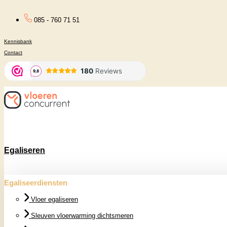
Ga
085 - 760 71 51
naar
Kennisbank
de
Contact
inhoud
Egaliseren
Egaliseerdiensten
Vloer egaliseren
Sleuven vloerwarming dichtsmeren