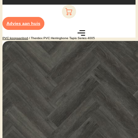
Advies aan huis
PVC koopaanbod
/ Therdex PVC Herringbone Tapis Series 4005