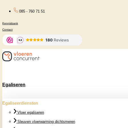
Ga
085 - 760 71 51
naar
Kennisbank
de
Contact
inhoud
Egaliseren
Egaliseerdiensten
Vloer egaliseren
Sleuven vloerwarming dichtsmeren