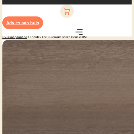
Advies aan huis
PVC koopaanbod
/ Therdex PVC Premium series kleur 70050