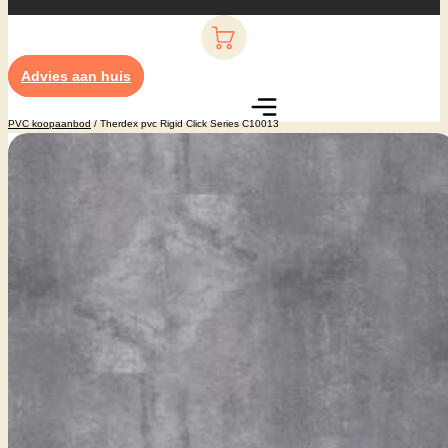
Advies aan huis
PVC koopaanbod
/ Therdex pvc Rigid Click Series C10013