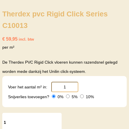
Therdex pvc Rigid Click Series
C10013
€
59,95
incl. btw
per m²
De Therdex PVC Rigid Click vloeren kunnen razendsnel gelegd
worden mede dankzij het Unilin click-systeem.
Voer het aantal m² in:
Snijverlies toevoegen?
0%
5%
10%
Therdex
pvc